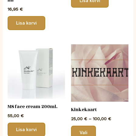
ml
Lisa korvi
16,95
€
Lisa korvi
Hinnavahem
Sellel
25,00 €
tootel
kuni
on
100,00 €
mitu
varianti.
Valikuid
saab
teha
MS face cream 200ml.
tootelehel.
Kinkekaart
55,00
€
25,00
€
–
100,00
€
Lisa korvi
Vali