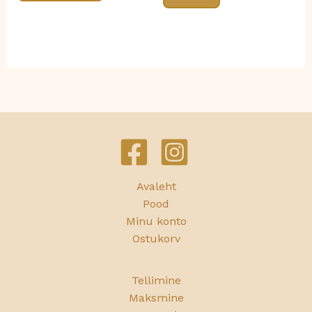
Avaleht
Pood
Minu konto
Ostukorv
Tellimine
Maksmine