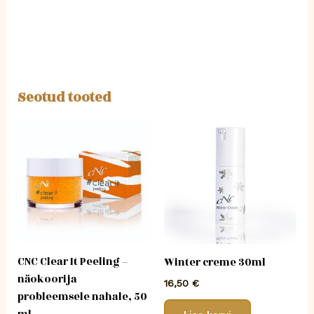
Seotud tooted
CNC Clear It Peeling –
Winter creme 30ml
näokoorija
16,50
€
probleemsele nahale, 50