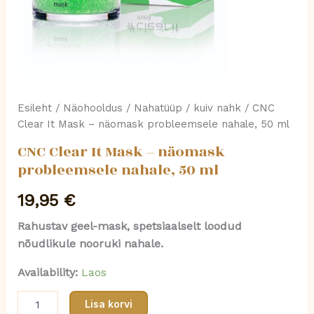
ml
kogus
Esileht
/
Näohooldus
/
Nahatüüp
/
kuiv nahk
/ CNC
Clear It Mask – näomask probleemsele nahale, 50 ml
CNC Clear It Mask – näomask
probleemsele nahale, 50 ml
19,95
€
Rahustav geel-mask, spetsiaalselt loodud
nõudlikule nooruki nahale.
Availability:
Laos
Lisa korvi