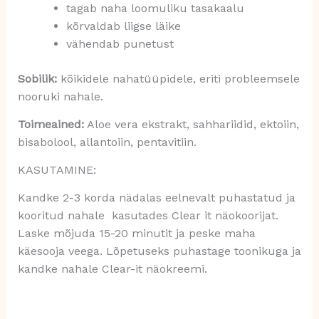
tagab naha loomuliku tasakaalu
kõrvaldab liigse läike
vähendab punetust
Sobilik:
kõikidele nahatüüpidele, eriti probleemsele
nooruki nahale.
Toimeained:
Aloe vera ekstrakt, sahhariidid, ektoiin,
bisabolool, allantoiin, pentavitiin.
KASUTAMINE:
Kandke 2-3 korda nädalas eelnevalt puhastatud ja
kooritud nahale kasutades Clear it näokoorijat.
Laske mõjuda 15-20 minutit ja peske maha
käesooja veega. Lõpetuseks puhastage toonikuga ja
kandke nahale Clear-it näokreemi.