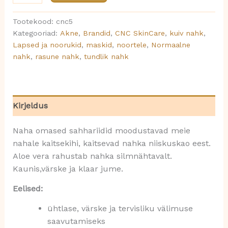
Tootekood:
cnc5
Kategooriad:
Akne
,
Brandid
,
CNC SkinCare
,
kuiv nahk
,
Lapsed ja noorukid
,
maskid
,
noortele
,
Normaalne
nahk
,
rasune nahk
,
tundlik nahk
Kirjeldus
Naha omased sahhariidid moodustavad meie
nahale kaitsekihi, kaitsevad nahka niiskuskao eest.
Aloe vera rahustab nahka silmnähtavalt.
Kaunis,värske ja klaar jume.
Eelised:
ühtlase, värske ja tervisliku välimuse
saavutamiseks