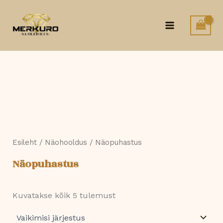
Skip
to
content
Esileht
/
Näohooldus
/ Näopuhastus
Näopuhastus
Kuvatakse kõik 5 tulemust