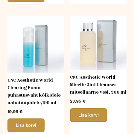
CNC Aesthetic World
CNC Aesthetic World
Micelle 3in1 Cleanser –
Clearing Foam –
mitsellaarne vesi, 200 ml
puhastusvaht kõikidele
23,95
€
nahatüüpidele,190 ml
19,95
€
Lisa korvi
Lisa korvi