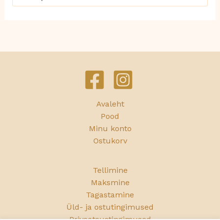
c
h
Avaleht
Pood
Minu konto
Ostukorv
Tellimine
Maksmine
Tagastamine
Üld- ja ostutingimused
Privaatsustingimused