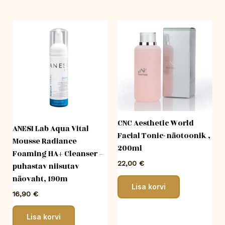
CNC Aesthetic World
ANESI Lab Aqua Vital
Facial Tonic- näotoonik ,
Mousse Radiance
200ml
Foaming HA+ Cleanser –
22,00
€
puhastav niisutav
näovaht, 190m
Lisa korvi
16,90
€
Lisa korvi