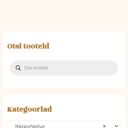
Otsi tooteid
P
r
o
d
u
c
t
s
s
Kategooriad
e
a
r
Näopuhastus
×