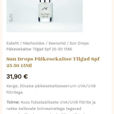
Esileht
/
Näohooldus
/
Seerumid
/ Sun Drops
Päikesekaitse Tilgad Spf 25-50 15Ml
Sun Drops Päikesekaitse Tilgad Spf
25-50 15Ml
31,90
€
Kerge, õlivaba päikesekaitseseerum UVA/UVB
filtritega
Toime:
Koos fotostabiilsete UVA/UVB filtrite ja
rakke kaitsvate toimeainetega tagavad