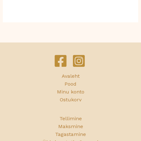
Avaleht
Pood
Minu konto
Ostukorv
Tellimine
Maksmine
Tagastamine