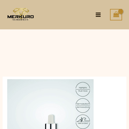
Skip
to
content
Sun
Drops
Päikesekaitse
Tilgad
Spf
25-
50
15Ml
kogus