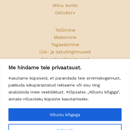
Minu konto
Ostukorv
Tellimine
Maksmine
Tagastamine
Üld- ja ostutingimused
Privaatsustingimused
Me hindame teie privaatsust.
📞
+372 5077918
Kasutame küpsiseid, et parandada teie sirvimiskogemust,
pakkuda isikupärastatud reklaame või sisu ning
✉️
info@merkuro.ee
analüüsida meie veebiliiklust. Klõpsates „Nõustu kõigiga”,
📍 Kriidisoo põik 6, Taaravainu, Rakvere v.
annate nõusoleku küpsiste kasutamiseks.
📍 Lähim bussipeatus: Rohu, buss nr. 5
🕐 Klienditeenindus: E–R 09:00–18:00
Nõustu kõigega