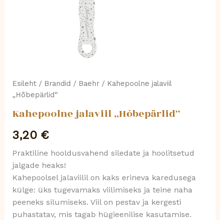
Esileht
/
Brandid
/
Baehr
/ Kahepoolne jalaviil
„Hõbepärlid“
Kahepoolne jalaviil „Hõbepärlid“
3,20
€
Praktiline hooldusvahend siledate ja hoolitsetud
jalgade heaks!
Kahepoolsel jalaviilil on kaks erineva karedusega
külge: üks tugevamaks viilimiseks ja teine naha
peeneks silumiseks. Viil on pestav ja kergesti
puhastatav, mis tagab hügieenilise kasutamise.