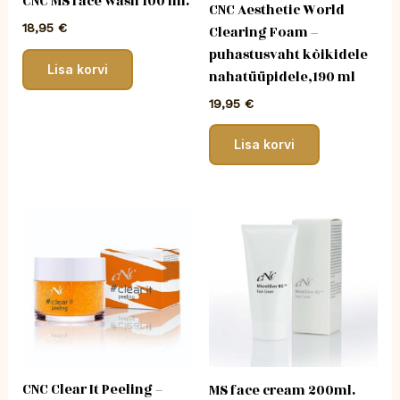
CNC MS face wash 100 ml.
CNC Aesthetic World
18,95
€
Clearing Foam –
puhastusvaht kõikidele
Lisa korvi
nahatüüpidele,190 ml
19,95
€
Lisa korvi
CNC Clear It Peeling –
MS face cream 200ml.