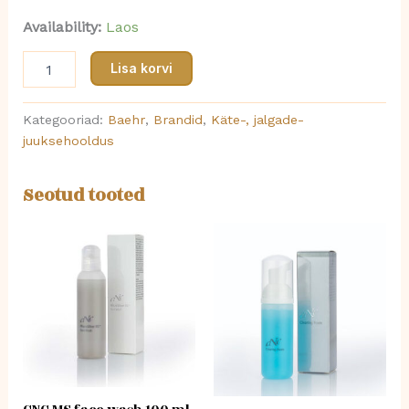
Availability:
Laos
Lisa korvi
Kategooriad:
Baehr
,
Brandid
,
Käte-, jalgade-
juuksehooldus
Seotud tooted