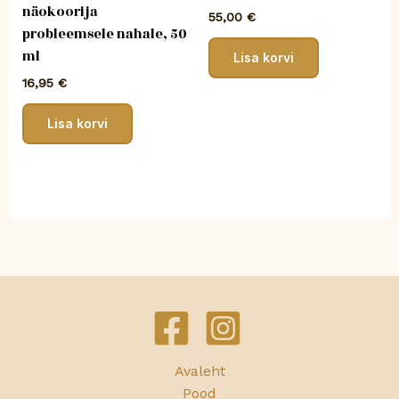
näokoorija
55,00
€
probleemsele nahale, 50
ml
Lisa korvi
16,95
€
Lisa korvi
Avaleht
Pood