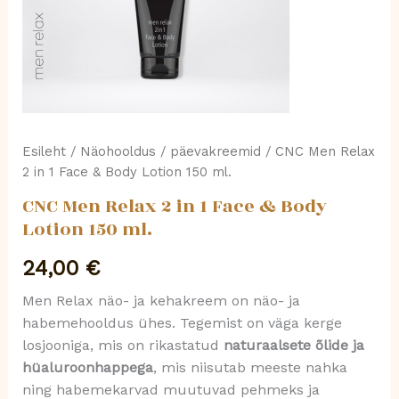
Lotion
150
ml.
kogus
Esileht
/
Näohooldus
/
päevakreemid
/ CNC Men Relax
2 in 1 Face & Body Lotion 150 ml.
CNC Men Relax 2 in 1 Face & Body
Lotion 150 ml.
24,00
€
Men Relax näo- ja kehakreem on näo- ja
habemehooldus ühes. Tegemist on väga kerge
losjooniga, mis on rikastatud
naturaalsete õlide ja
hüaluroonhappega
, mis niisutab meeste nahka
ning habemekarvad muutuvad pehmeks ja