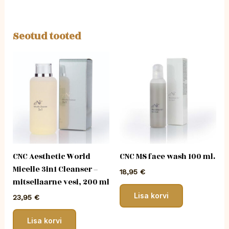
Seotud tooted
CNC Aesthetic World
CNC MS face wash 100 ml.
Micelle 3in1 Cleanser –
18,95
€
mitsellaarne vesi, 200 ml
Lisa korvi
23,95
€
Lisa korvi