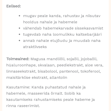
Eelised:
mugav peale kanda, rahustav ja niisutav
hooldus nahale ja habemele
vähendab habemekarvade sissekasvamist
tugevdab naha loomulikku kaitsebarjääri
annab nahale elujõudu ja muudab naha
atraktiivseks
Toimeained:
Magusa mandliõli, sojaõli, jojobaõli,
hüaluroonhape, skvalaan, peediekstrakt, aloe vera,
linnaseekstrakt, bisabolool, pantenool, tokoferool,
maisitärklise ekstrakt, allantoiin
Kasutamine: Kanda puhastatud nahale ja
habemele, masseerida õrnalt. Sobib ka
kasutamiseks rahustamiseks peale habeme ja
rinna raseerimist.