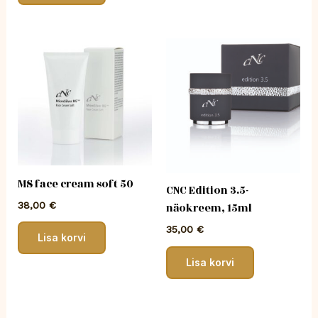
MS face cream soft 50
CNC Edition 3.5-
38,00
€
näokreem, 15ml
35,00
€
Lisa korvi
Lisa korvi