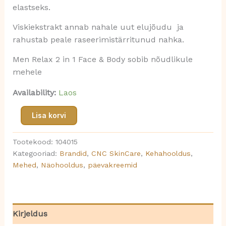
elastseks.
Viskiekstrakt annab nahale uut elujõudu ja
rahustab peale raseerimistärritunud nahka.
Men Relax 2 in 1 Face & Body sobib nõudlikule
mehele
Availability:
Laos
Lisa korvi
Tootekood:
104015
Kategooriad:
Brandid
,
CNC SkinCare
,
Kehahooldus
,
Mehed
,
Näohooldus
,
päevakreemid
Kirjeldus