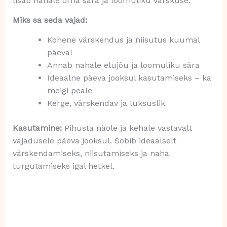
lisab nahale õrna sära ja loomuliku värskuse.
Miks sa seda vajad:
Kohene värskendus ja niisutus kuumal
päeval
Annab nahale elujõu ja loomuliku sära
Ideaalne päeva jooksul kasutamiseks – ka
meigi peale
Kerge, värskendav ja luksuslik
Kasutamine:
Pihusta näole ja kehale vastavalt
vajadusele päeva jooksul. Sobib ideaalselt
värskendamiseks, niisutamiseks ja naha
turgutamiseks igal hetkel.