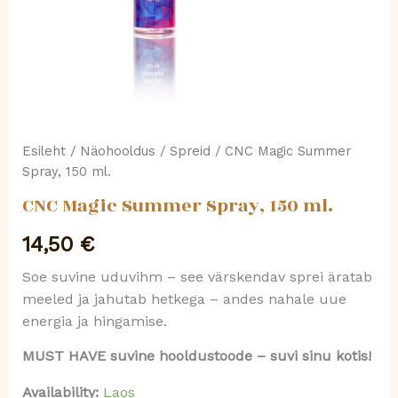
Esileht
/
Näohooldus
/
Spreid
/ CNC Magic Summer
Spray, 150 ml.
CNC Magic Summer Spray, 150 ml.
14,50
€
Soe suvine uduvihm – see värskendav sprei äratab
meeled ja jahutab hetkega – andes nahale uue
energia ja hingamise.
MUST HAVE suvine hooldustoode – suvi sinu kotis!
Availability:
Laos