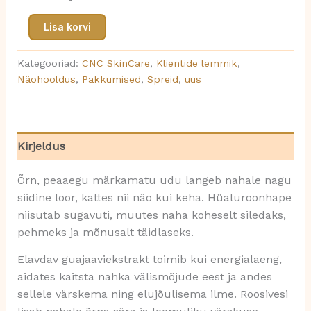
Lisa korvi
Kategooriad:
CNC SkinCare
,
Klientide lemmik
,
Näohooldus
,
Pakkumised
,
Spreid
,
uus
Kirjeldus
Õrn, peaaegu märkamatu udu langeb nahale nagu
siidine loor, kattes nii näo kui keha. Hüaluroonhape
niisutab sügavuti, muutes naha koheselt siledaks,
pehmeks ja mõnusalt täidlaseks.
Elavdav guajaaviekstrakt toimib kui energialaeng,
aidates kaitsta nahka välismõjude eest ja andes
sellele värskema ning elujõulisema ilme. Roosivesi