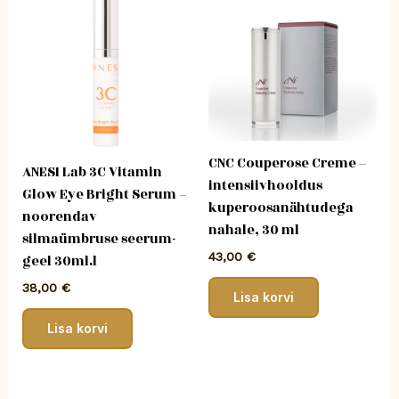
CNC Couperose Creme –
ANESI Lab 3C Vitamin
intensiivhooldus
Glow Eye Bright Serum –
kuperoosanähtudega
noorendav
nahale, 30 ml
silmaümbruse seerum-
43,00
€
geel 30ml.l
38,00
€
Lisa korvi
Lisa korvi