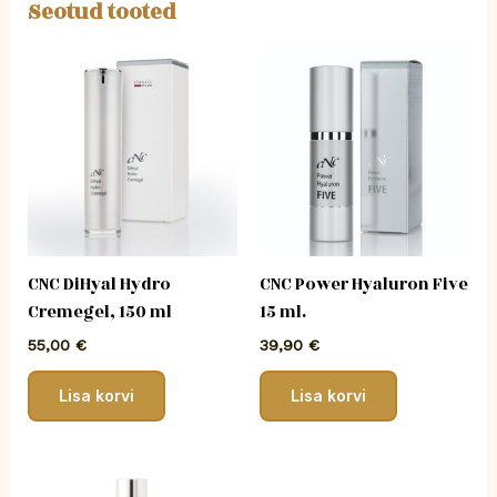
Seotud tooted
CNC DiHyal Hydro
CNC Power Hyaluron Five
Cremegel, 150 ml
15 ml.
55,00
€
39,90
€
Lisa korvi
Lisa korvi