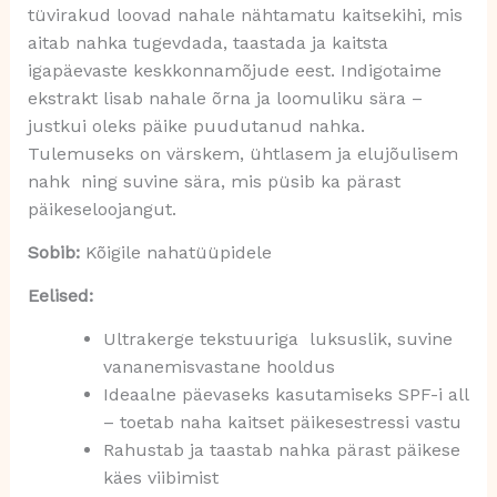
tüvirakud loovad nahale nähtamatu kaitsekihi, mis
aitab nahka tugevdada, taastada ja kaitsta
igapäevaste keskkonnamõjude eest. Indigotaime
ekstrakt lisab nahale õrna ja loomuliku sära –
justkui oleks päike puudutanud nahka.
Tulemuseks on värskem, ühtlasem ja elujõulisem
nahk ning suvine sära, mis püsib ka pärast
päikeseloojangut.
Sobib:
Kõigile nahatüüpidele
Eelised:
Ultrakerge tekstuuriga luksuslik, suvine
vananemisvastane hooldus
Ideaalne päevaseks kasutamiseks SPF-i all
– toetab naha kaitset päikesestressi vastu
Rahustab ja taastab nahka pärast päikese
käes viibimist