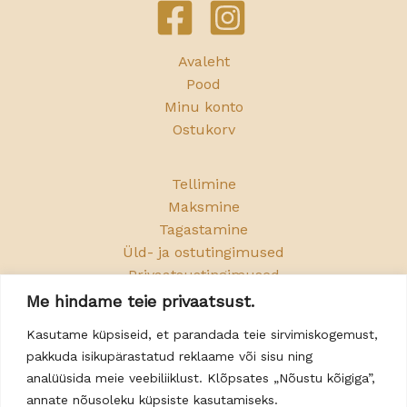
Avaleht
Pood
Minu konto
Ostukorv
Tellimine
Maksmine
Tagastamine
Üld- ja ostutingimused
Privaatsustingimused
Me hindame teie privaatsust.
📞
+372 5077918
Kasutame küpsiseid, et parandada teie sirvimiskogemust,
pakkuda isikupärastatud reklaame või sisu ning
✉️
info@merkuro.ee
analüüsida meie veebiliiklust. Klõpsates „Nõustu kõigiga”,
📍 Kriidisoo põik 6, Taaravainu, Rakvere v.
annate nõusoleku küpsiste kasutamiseks.