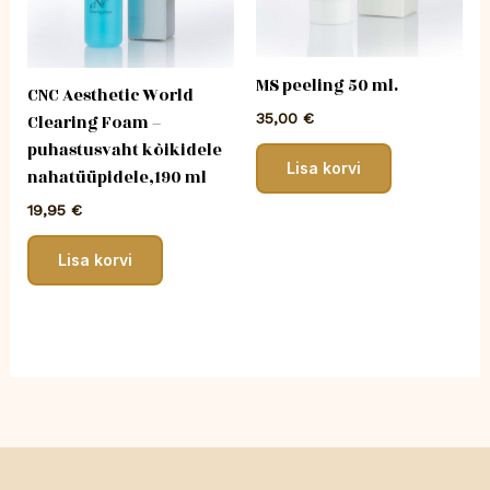
MS peeling 50 ml.
CNC Aesthetic World
35,00
€
Clearing Foam –
puhastusvaht kõikidele
Lisa korvi
nahatüüpidele,190 ml
19,95
€
Lisa korvi