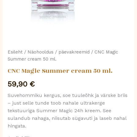
Esileht
/
Näohooldus
/
päevakreemid
/ CNC Magic
Summer cream 50 ml.
CNC Magic Summer cream 50 ml.
59,90
€
Suvehommiku kergus, soe tuuleõhk ja värske briis
– just selle tunde toob nahale ultrakerge
tekstuuriga Summer Magic 24h kreem. See
sulandub nahaga, niisutab sügavuti ja laseb nahal
hingata.