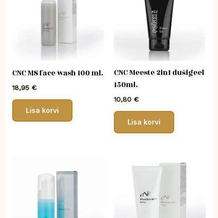
CNC Meeste 2in1 dušigeel
CNC MS face wash 100 ml.
150ml.
18,95
€
10,80
€
Lisa korvi
Lisa korvi