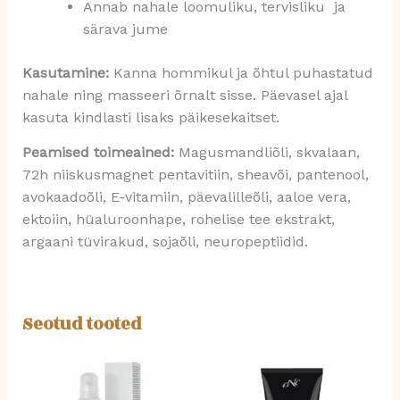
Annab nahale loomuliku, tervisliku ja
särava jume
Kasutamine:
Kanna hommikul ja õhtul puhastatud
nahale ning masseeri õrnalt sisse. Päevasel ajal
kasuta kindlasti lisaks päikesekaitset.
Peamised toimeained:
Magusmandliõli, skvalaan,
72h niiskusmagnet pentavitiin, sheavõi, pantenool,
avokaadoõli, E-vitamiin, päevalilleõli, aaloe vera,
ektoiin, hüaluroonhape, rohelise tee ekstrakt,
argaani tüvirakud, sojaõli, neuropeptiidid.
Seotud tooted