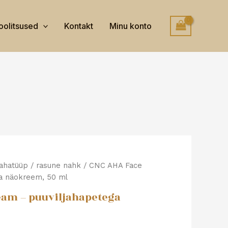
oolitsused
Kontakt
Minu konto
ahatüüp
/
rasune nahk
/ CNC AHA Face
ga näokreem, 50 ml
eam – puuviljahapetega