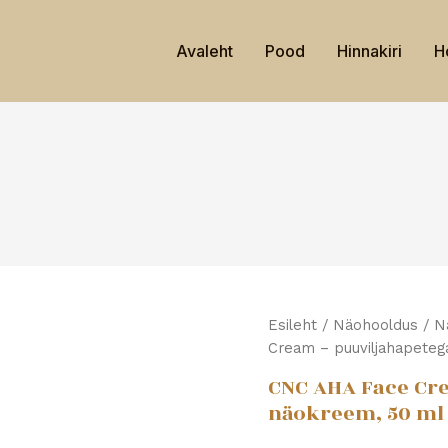
Avaleht
Pood
Hinnakiri
H
CNC
Esileht
/
Näohooldus
/
N
AHA
Cream – puuviljahapete
Face
CNC AHA Face Cr
Cream
–
näokreem, 50 ml
puuviljahapetega
näokreem,