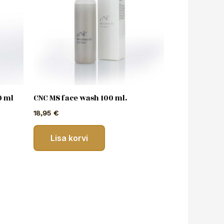
0 ml
CNC MS face wash 100 ml.
18,95
€
Lisa korvi