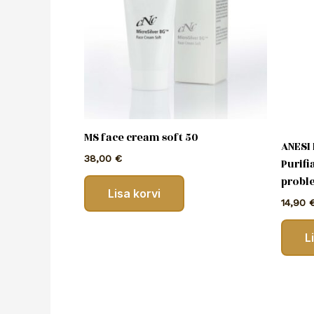
MS face cream soft 50
ANESI
38,00
€
Purif
probl
Lisa korvi
14,90
L