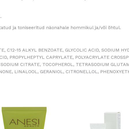
.
atud ja toniseeritud näonahale hommikul ja/või õhtul.
E, C12-15 ALKYL BENZOATE, GLYCOLIC ACID, SODIUM HY
 ACID, PROPYLHEPTYL CAPRYLATE, POLYACRYLATE CROSS
, SODIUM CITRATE, TOCOPHEROL, TETRASODIUM GLUTAM
NONE, LINALOOL, GERANIOL, CITRONELLOL, PHENOXYE