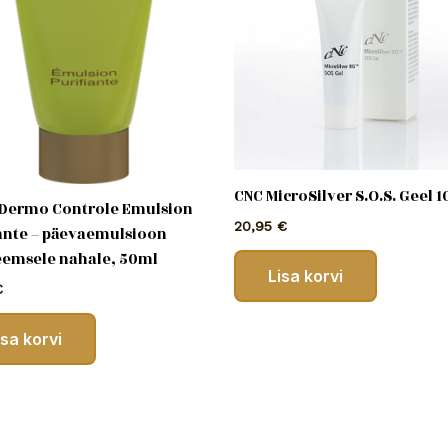
CNC MicroSilver S.O.S. Geel 1
 Dermo Controle Emulsion
20,95
€
iante – päevaemulsioon
eemsele nahale, 50ml
Lisa korvi
€
isa korvi