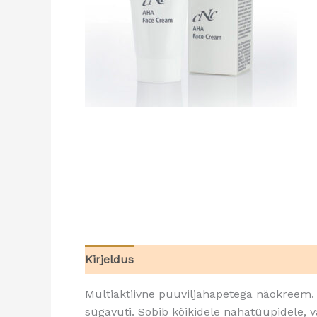
Kirjeldus
Multiaktiivne puuviljahapetega näokreem.
sügavuti. Sobib kõikidele nahatüüpidele, 