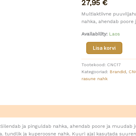
27,95
€
50
ml
Multiaktiivne puuvilja
kogus
nahka, ahendab poore 
Availability:
Laos
Lisa korvi
Tootekood:
CNC17
Kategooriad:
Brandid
,
CN
rasune nahk
 Silendab ja pinguldab nahka, ahendab poore ja muudab j
va. tundlik ja kuperoosne nahk. Kuuri ajal kasutada suurem