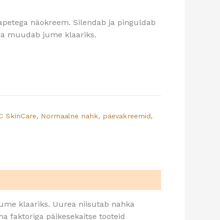
hapetega näokreem. Silendab ja pinguldab
ja muudab jume klaariks.
C SkinCare
,
Normaalne nahk
,
päevakreemid
,
ume klaariks. Uurea niisutab nahka
a faktoriga päikesekaitse tooteid