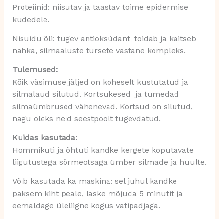
Proteiinid: niisutav ja taastav toime epidermise
kudedele.
Nisuidu õli: tugev antioksüdant, toidab ja kaitseb
nahka, silmaaluste tursete vastane kompleks.
Tulemused:
Kõik väsimuse jäljed on koheselt kustutatud ja
silmalaud silutud. Kortsukesed ja tumedad
silmaümbrused vähenevad. Kortsud on silutud,
nagu oleks neid seestpoolt tugevdatud.
Kuidas kasutada:
Hommikuti ja õhtuti kandke kergete koputavate
liigutustega sõrmeotsaga ümber silmade ja huulte.
Võib kasutada ka maskina: sel juhul kandke
paksem kiht peale, laske mõjuda 5 minutit ja
eemaldage üleliigne kogus vatipadjaga.