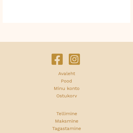
Avaleht
Pood
Minu konto
Ostukorv
Tellimine
Maksmine
Tagastamine