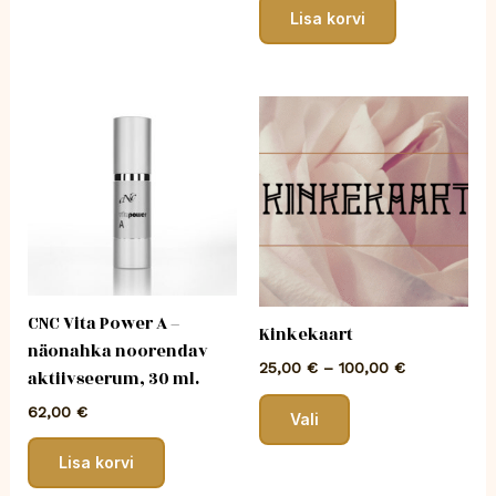
Lisa korvi
Hinnavahem
Sellel
25,00 €
tootel
kuni
on
100,00 €
mitu
varianti.
Valikuid
saab
teha
CNC Vita Power A –
tootelehel.
Kinkekaart
näonahka noorendav
25,00
€
–
100,00
€
aktiivseerum, 30 ml.
62,00
€
Vali
Lisa korvi