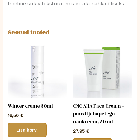
Imeline sulav tekstuur, mis ei jäta nahka õliseks.
Seotud tooted
CNC AHA Face Cream –
Winter creme 30ml
puuviljahapetega
16,50
€
näokreem, 50 ml
Lisa korvi
27,95
€