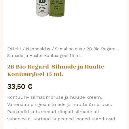
ml.
kogus
Esileht
/
Näohooldus
/
Silmahooldus
/ 2B Bio Regard -
Silmade ja Huulte Kontuurgeel 15 ml.
2B Bio Regard -Silmade ja Huulte
Kontuurgeel 15 ml.
33,50
€
Kontuuriv silmaümbruse ja huulte kreem.
Vähendab pingeid silmade ja huulte ümbrusel.
Padjandid ja tumedad rõngad silmade all
vähenevad. Kortsud ja peened jooned taanduvad.