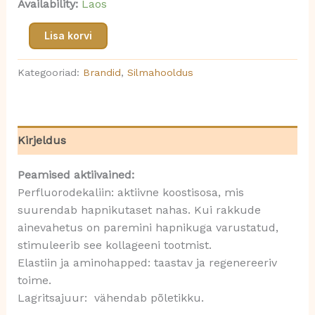
Availability:
Laos
Lisa korvi
Kategooriad:
Brandid
,
Silmahooldus
Kirjeldus
Peamised aktiivained:
Perfluorodekaliin: aktiivne koostisosa, mis
suurendab hapnikutaset nahas. Kui rakkude
ainevahetus on paremini hapnikuga varustatud,
stimuleerib see kollageeni tootmist.
Elastiin ja aminohapped: taastav ja regenereeriv
toime.
Lagritsajuur: vähendab põletikku.